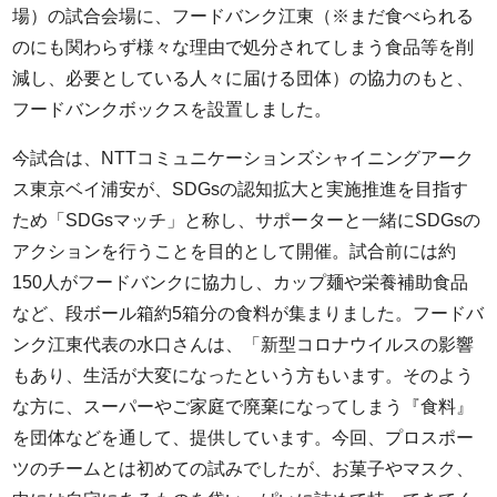
場）の試合会場に、フードバンク江東（※まだ食べられる
のにも関わらず様々な理由で処分されてしまう食品等を削
減し、必要としている人々に届ける団体）の協力のもと、
フードバンクボックスを設置しました。
今試合は、NTTコミュニケーションズシャイニングアーク
ス東京ベイ浦安が、SDGsの認知拡大と実施推進を目指す
ため「SDGsマッチ」と称し、サポーターと一緒にSDGsの
アクションを行うことを目的として開催。試合前には約
150人がフードバンクに協力し、カップ麺や栄養補助食品
など、段ボール箱約5箱分の食料が集まりました。フードバ
ンク江東代表の水口さんは、「新型コロナウイルスの影響
もあり、生活が大変になったという方もいます。そのよう
な方に、スーパーやご家庭で廃棄になってしまう『食料』
を団体などを通して、提供しています。今回、プロスポー
ツのチームとは初めての試みでしたが、お菓子やマスク、